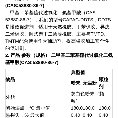
(CAS:53880-86-7)
二甲基二苯基硫代过氧化二氨基甲酸（CAS：
53880-86-7），我们的型号CAPAC-DDTS，DDTS
是慢效促进剂，适用于天然橡胶、丁苯橡胶、异戊
二烯橡胶、顺式聚丁二烯等橡胶。主要与TMTD、
TMTM配合使用作为辅助剂。提高橡胶加工安全性
的促进剂。
2.
产品
参数（规格）
二甲基二苯基硫代过氧化二氨
基甲酸(CAS:53880-86-7)
典型值
物品
颗粒
粉末
无尘粉
剂
灰白色粉末（颗
外貌
粒）
初始熔点，°C 最小值
180.0
180.0
180.0
热损失，% 最大值
0.40
0.40
0.40