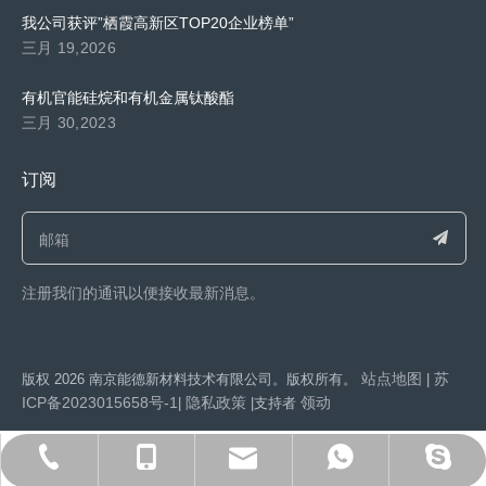
我公司获评”栖霞高新区TOP20企业榜单”
三月 19,2026
有机官能硅烷和有机金属钛酸酯
三月 30,2023
订阅
注册我们的通讯以便接收最新消息。​​​​​​​
站点地图
苏
​版权
2026
南京能德新材料技术有限公司。版权所有。
|
ICP备2023015658号-1
隐私政策
领动
|
|支持者
export@capatue.com
025-86371192
13851602286
15950550525
y593432051