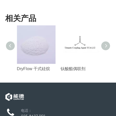
相关产品
DryFlow 干式硅烷
钛酸酯偶联剂
配方硅烷
电话：