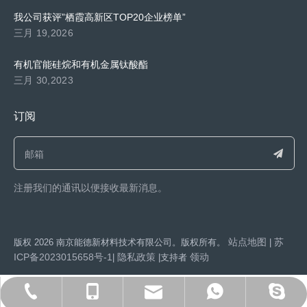
我公司获评”栖霞高新区TOP20企业榜单”
三月 19,2026
有机官能硅烷和有机金属钛酸酯
三月 30,2023
订阅
注册我们的通讯以便接收最新消息。​​​​​​​
站点地图
苏
​版权
2026
南京能德新材料技术有限公司。版权所有。
|
ICP备2023015658号-1
隐私政策
领动
|
|支持者
export@capatue.com
025-86371192
13851602286
15950550525
y593432051