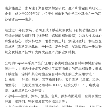
南京能德是一家专注于聚合物添加剂研发、生产和营销的精细化工
企业，成立于2007年2月，位于中国重要的化学工业基地之一的江
苏省省会——南京。
经过近15年的发展，公司形成了以硅烷偶联剂（有机功能硅烷）和
有机金属酯类偶联剂（钛酸酯、铝酸酯和锆酸酯）为两大技术核心
和业务核心，以涂料助剂（附着力促进剂、润湿分散剂）和硅烷交
联材料（塑料发泡载体、干硅烷、复合硅烷、湿混吸附法一步法硅
烷交联料生产技术）为两大衍生产品的业务结构。
公司的Capatue系列产品广泛用于各类树脂基复合材料和树脂涂层
应用中，为海内外众多客户提供了富有增值力的产品和服务，形成
了以橡塑、涂料和其它树脂基复合材料为主的三大应用领域：
1. 橡塑——轮胎、鞋材、其它橡胶制品、改性塑料（填充、加纤、
阻燃等）、低烟无卤阻光燃材料HFFR、硅烷交联XLPE、电线电
缆、无机填料活化处理等；
2.涂料——油漆、涂料、油墨、色浆、颜料表面处理、金属表面处
理液、胶粘剂、密封胶及其它树脂涂层等；