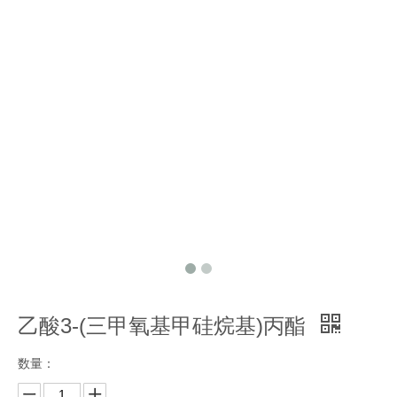
乙酸3-(三甲氧基甲硅烷基)丙酯
数量：