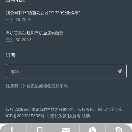
我公司获评”栖霞高新区TOP20企业榜单”
三月 19,2026
有机官能硅烷和有机金属钛酸酯
三月 30,2023
订阅
注册我们的通讯以便接收最新消息。​​​​​​​
站点地图
苏
​版权
2026
南京能德新材料技术有限公司。版权所有。
|
ICP备2023015658号-1
隐私政策
领动
|
|支持者
export@capatue.com
025-86371192
13851602286
15950550525
y593432051