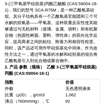
3-(三甲氧基甲硅烷基)丙酯乙酸酯 (CAS:59004-18-
1)，我们的型号 SCA-R75M，是一种乙酰氧基硅
烷。其分子结构具有一个乙酰氧基官能团和三个可
水解的烷氧基——甲氧基。这种双重反应性使其能
够通过与无机材料（玻璃、金属、填料）和有机聚
合物（热固性树脂、塑料、弹性体）的双向化学反
应，提高两者之间的粘结、附着力和相容性程度。
同时，该产品还可用作甲硅烷基化中间体。作为改
性方法之一，通过甲氧基的水解和硅羟基的缩合将
乙酰氧基引入到化合物或聚合物中。
2.
产品
参数（规格）
乙酸 3-(三甲氧基甲硅烷基)
丙酯 (CAS:59004-18-1)
指数
价值
外貌
无色透明液体
比重（ρ20），g/cm3
1.062
沸点（760mmHg），℃
92