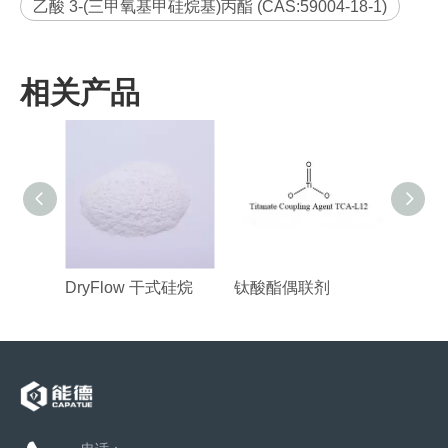
乙酸 3-(三甲氧基甲硅烷基)丙酯 (CAS:59004-18-1)
相关产品
DryFlow 干式硅烷
钛酸酯偶联剂
配方硅烷