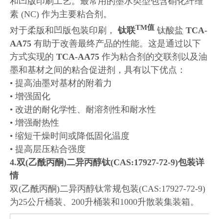
和凹版印刷工艺。最常用的墨水类型包含硝化纤维
素 (NC) 作为主要粘合剂。
TM值
对于柔版和凹版包装印刷，
钛联
钛酸盐
TCA-
AA75
有助于改善最终产品的性能。这是通过以下
方式实现的
TCA-AA75
作为粘合剂的交联剂以及油
墨和基材之间的粘合促进剂，具有以下优点：
• 提高油墨对基材的附着力
• 增强固化
• 改进的耐化学性、耐溶剂性和耐水性
• 增强耐热性
• 缩短干燥时间或降低固化温度
• 提高层压粘合强度
4.双(乙酰丙酮)二异丙醇钛(CAS:17927-72-9)包装详
情
双(乙酰丙酮)二异丙醇钛常规包装(CAS:17927-72-9)
为25公斤桶装、200升桶装和1000升散装集装箱。