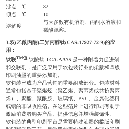
沸点，℃
82
倾点，℃
10
与大多数有机溶剂、丙酮水溶液和
溶解度
稀酸混溶。
3.双(乙酰丙酮)二异丙醇钛(CAS:17927-72-9)的应
用：
TM值
钛联
钛酸盐
TCA-AA75
是一种附着力促进剂
和交联剂，是广泛应用于软包装行业的柔版和凹版
印刷油墨的重要添加剂。
软包装已成为产品营销的重要组成部分。包装材料
通常包括基于聚烯烃（聚乙烯、聚丙烯或共挤聚丙
烯）、聚酯、聚酰胺、玻璃纸、PVC、金属化塑料
或铝的非吸收性箔。在这些箔片上进行印刷有助于
激励消费者购买产品、提供信息并增强装饰性。
软包装的典型印刷平台是需要特殊油墨的柔版印刷