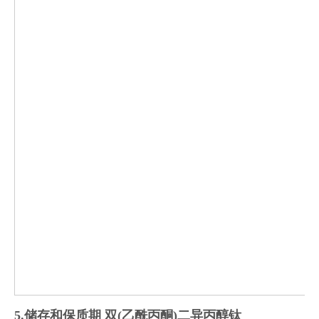
5
.
储存和保质期
双(乙酰丙酮)二异丙醇钛