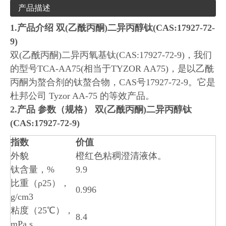
产品描述
1.
产品介绍
双(乙酰丙酮)二异丙醇钛(CAS:17927-72-
9)
双(乙酰丙酮)二异丙氧基钛(CAS:17927-72-9)，我们
的型号TCA-AA75(相当于TYZOR AA75)，是以乙酰
丙酮为螯合剂的钛螯合物，CAS号17927-72-9。它是
杜邦公司 Tyzor AA-75 的等效产品。
2.
产品
参数（规格）
双(乙酰丙酮)二异丙醇钛
(CAS:17927-72-9)
指数
价值
外貌
橙红色粘稠澄清液体。
钛含量，%
9.9
比重（ρ25），
0.996
g/cm3
粘度（25℃），
8.4
mPa.s