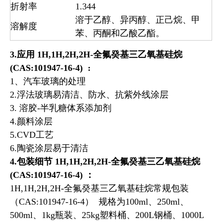
折射率
1.344
溶于乙醇、异丙醇、正己烷、甲
溶解度
苯、丙酮和乙酸乙酯。
3.应用
1H,1H,2H,2H-全氟癸基三乙氧基硅烷
(CAS:101947-16-4)
:
1、汽车玻璃的处理
2.浮法玻璃易清洁、防水、抗紫外线涂层
3. 溶胶-半乳糖体系添加剂
4.颜料涂层
5.CVD工艺
6.陶瓷涂层易于清洁
4.包装细节
1H,1H,2H,2H-全氟癸基三乙氧基硅烷
(CAS:101947-16-4)
：
1H,1H,2H,2H-全氟癸基三乙氧基硅烷常规包装
（CAS:101947-16-4） 规格为100ml、250ml、
500ml、1kg瓶装、25kg塑料桶、200L钢桶、1000L