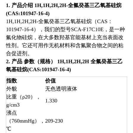
1.
产品介绍
1H,1H,2H,2H-全氟癸基三乙氧基硅烷
(CAS:101947-16-4)
1H,1H,2H,2H-全氟癸基三乙氧基硅烷（CAS：
101947-16-4），我们的型号SCA-F17C10E，是一种
氟化物硅烷，在大多数羟基官能基材上充当表面改
性剂。它还可用作无机材料和含氟聚合物之间的粘
合促进剂。
2.
产品
参数（规格）
1H,1H,2H,2H 全氟癸基三乙
氧基硅烷(CAS:101947-16-4)
指数
价值
外貌
无色透明液体
比重（ρ20），
1.330
g/cm3
沸点
（760mmHg），
209-230
℃